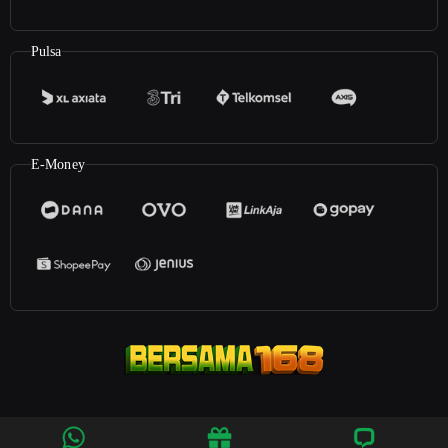
Pulsa
E-Money
©2023
Bersama168
. All rights reserved | 18+