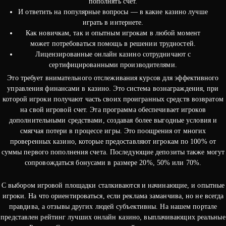
пополнять счет.
И ответить на популярные вопросы — в какие казино лучше
играть в интернете.
Как новичкам, так и опытным игрокам в любой момент
может потребоваться помощь в решении трудностей.
Лицензированные онлайн казино сотрудничают с
сертифицированными производителями.
Это требует внимательного отслеживания курсов для эффективного
управления финансами в казино. Это система вознаграждения, при
которой игроки получают часть своих проигранных средств возвратом
на свой игровой счет. Эта программа обеспечивает игроков
дополнительными средствами, создавая более выгодные условия и
смягчая потери в процессе игры. Это поощрения от многих
проверенных казино, которые предоставляют игрокам по 100% от
суммы первого пополнения счета. Последующие депозиты также могут
сопровождаться бонусами в размере 20%, 50% или 70%.
С выбором игровой площадки сталкиваются и начинающие, и опытные
игроки. На что ориентироваться, если реклама заманчива, но не всегда
правдива, а отзывы других людей субъективны. На нашем портале
представлен рейтинг лучших онлайн казино, выплачивающих реальные