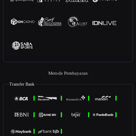
Metode Pembayaran
Transfer Bank