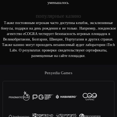
уменьшалось.
популярные казино
Также постоянным игрокам часто доступны кешбэк, эксклюзивные
бонусы, подарки на день рождения и не только. Например, лондонское
агентство eCOGRA тестирует безопасность игровых площадок в
Великобритании, Болгарии, Швеции, Португалии и других странах.
Также казино могут проходить независимый аудит лаборатории iTech
Labs. О результатах проверки свидетельствуют сертификаты,
размещенные на сайте площадки.
Penyedia Games