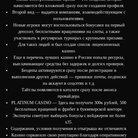
начисляются без вложений сразу после создания профиля.
Второй вид — выдается компаниям, взаимодействующим с
пользователями.
Новые игроки могут воспользоваться бонусами на первый
депозит, бесплатными вращениями на слоты, а также
участвовать в регулярных турнирах с крупными призами.
Для таких людей и был создан список лицензионных
казино.
Еще в перечень лучших казино в России попали ресурсы,
выплачивающие средства без задержек и долгих проверок.
Бездепы активируются сразу после регистрации и
выполнения других действий — привязки почты, подписки
на аккаунт в соцсетях и т.д.
Тайтлы появляются в каталоге сразу после анонса
провайдера.
PLATINUM CASINO — Здесь вы получите 300к рублей, 500
бесплатных вращений и фрибет в букмекерской конторе.
Эксперты советуют выбирать бонусы с вейджером не более
х35.
Содержания, условия получения и отыгрыша же отличаются.
Казино сорванило свою репутацию благодаря оперативному