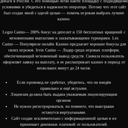
деньги в России. C его помощью легко найти площадку с подходящими
условиями и убедиться в надежности оператора. Потому что этот сайт
был создан мной с одной целью — помочь игрокам выбрать лучшее
казино.
Legzo Casino— 200% бонус на депозит и 150 бесплатных вращений с
мгновенными выплатами и захватывающими турнирами. Lex
Casino — Популярное онлайн Kaзинo предлагает хорошие бонусы для
своих игроков. Irvin Casino — Лидер среди игровых платформ,
обеспечивающий мгновенный вывод средств. Сначала пользователь
оформляет заявку на выплату, и ее рассматривает казино в период от
нескольких минут до 24 часов.
Если промокод не сработал, убедитесь, что он введён
правильно и ещё актуален.
Лицензия должна быть выдана уважаемым лицензирующим
органом.
Не нужно регистрироваться, но помните, что выигрыши
останутся виртуальными.
Сайт создан исключительно с информационной целью и не
принимает денежных платежей от пользователей.