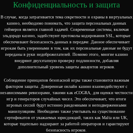
Конфиденциальность и защита
В случае, когда затрагивается тема секретности и охраны в виртуальных
казино, необходимо понимать, что защита персональных данных
геймеров является главной задачей. Современные системы, включая
эльдорадо казино, задействуют протоколы кодирования SSL, которые
обеспечивают безопасность данных в передаче. Данное обеспечивает
игрокам быть уверенными в том, как их персональные данные не будут
переданы в руки недоброжелателей. Помимо этого, многие казино
внедряют двухэтапную проверку подлинности, добавляя
дополнительный уровень защиты аккаунтов игроков.
Соблюдение принципов безопасной игры также становится важным
фактором защиты. Доверенные онлайн казино взаимодействуют с
независимыми ревизорами, такими как eCOGRA, для оценки честности
игр и генераторов случайных чисел. Это обеспечивает, что итоги
игровых сессий будут истинно рандомными и неподверженными
манипуляциям. Необходимо также учитывать на существование
сертификатов от уважаемых юрисдикций, таких как Malta или UK,
которые тщательно надзирают за работой операторов и гарантируют
безопасность игроков.