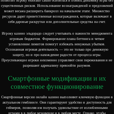
позволит игроку eldorado casino освоиться и понять динамику игры без
существенных рисков. Использование вознаграждений и предложений
может весьма расширить банкролл на начальном этапе. Множество
ресурсов дарят приветственные вознаграждения, которые включают в
себя даровые раскрутки или дополнительные средства на счет.
Игроку казино эльдорадо следует учитывать о важности менеджмента
игровым бюджетом. Формирование плана беттинга и четкое
установление лимитов помогут избежать ненужных убытков.
Осознанная игровая деятельность — это не только про денежную
защиту, но и про нахождение радости от процесса игры.
Преуспевающие игроки неизменно управляют свои переживания и не
разрешают адреналину превзойти разумом.
Смартфонные модификации и их
совместное функционирование
Смартфонные версии онлайн казино выполняют ключевую функцию в
актуальном гемблинге. Они гарантируют удобство и доступность для
геймеров, позволяя им получать удовольствие от излюбленными
играми в в любое мгновение и в любом месте. Однако, чтобы