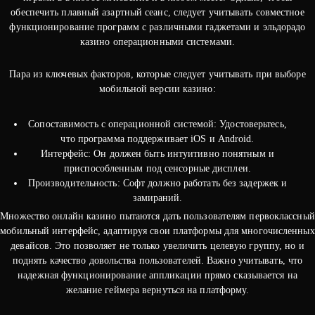
обеспечить плавный азартный сеанс, следует учитывать совместное
функционирование программ с различными гаджетами и эльдорадо
казино операционными системами.
Пара из ключевых факторов, которые следует учитывать при выборе
мобильной версии казино:
Сопоставимость с операционной системой: Удостоверьтесь,
что программа поддерживает iOS и Android.
Интерфейс: Он должен быть интуитивно понятным и
приспособленным под сенсорные дисплеи.
Производительность: Софт должно работать без задержек и
замираний.
Множество онлайн казино пытаются дать пользователям первоклассный
мобильный интерфейс, адаптируя свои платформы для многочисленных
девайсов. Это позволяет не только увеличить целевую группу, но и
поднять качество довольства пользователей. Важно учитывать, что
надежная функционирование аппликации прямо сказывается на
желание геймера вернуться на платформу.