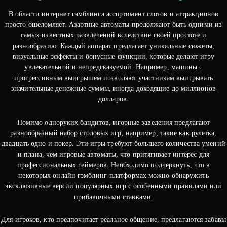
В области интернет гэмблинга ассортимент слотов и аттракционов
просто ошеломляет. Азартные автоматы продолжают быть одними из
самых известных развлечений вследствие своей простоте и
разнообразию. Каждый аппарат предлагает уникальные сюжеты,
визуальные эффекты и бонусные функции, которые делают игру
увлекательной и непредсказуемой. Например, машины с
прогрессивным выигрышем позволяют участникам выигрывать
значительные денежные суммы, иногда доходящие до миллионов
долларов.
Помимо одноруких бандитов, игорные заведения предлагают
разнообразный набор столовых игр, например, такие как рулетка,
двадцать одно и покер. Эти игры требуют большего количества умений
и плана, чем игровые автоматы, что притягивает интерес для
профессиональных геймеров. Необходимо подчеркнуть, что в
некоторых онлайн гэмблинг-платформах можно обнаружить
эксклюзивные версии популярных игр с особенными правилами или
прибавочными ставками.
Для игроков, кто предпочитает реальное общение, предлагаются забавы