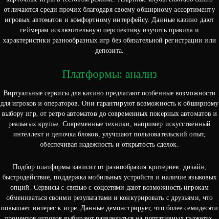
отличаются среди прочих благодаря своему обширному ассортименту
игровых автоматов и комфортному интерфейсу. Данные казино дают
геймерам исключительную перспективу изучить правила и
характеристики разнообразных игр без обязательной регистрации или
депозита.
Платформы: анализ
Виртуальные сервисы для казино предлагают особенные возможности
для игроков и операторов. Они гарантируют возможность к обширному
выбору игр, от ретро автоматов до современных покерных автоматов и
реальных крупье. Современные техники, например искусственный
интеллект и цепочка блоков, улучшают пользовательский опыт,
обеспечивая надежность и открытость сделок.
Подбор платформы зависит от разнообразия критериев: дизайн,
быстродействие, поддержка мобильных устройств и наличие языковых
опций. Сервисы с связью с соцсетями дают возможность игрокам
обмениваться своими результатами и конкурировать с друзьями, что
повышает интерес к игре. Данные демонстрирует, что более семидесяти
процентов игроков выбирают развлекаться на портативных гаджетах,