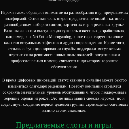
Игроки также обращают внимание на разнообразию игр, предлагаемых
платформой. Основная часть отдает предпочтение онлайн-казино с
разнообразным выбором слотов, карточных игр и реальных крупье.
Важным аспектом выступает доступность известных разработчиков,
например, как NetEnt и Microgaming, какое гарантирует отличное
качество визуальных эффектов и аудио сопровождения. Кроме того,
отзывы о функционировании службы поддержки могут весьма
отразиться на решимость новых пользователей: оперативная и
профессиональная помощь считается индикатором хорошего
обслуживания.
В время цифровых инноваций статус казино в онлайне может быстро
измениться благодаря рецензиям. Поэтому компании стремятся
сохранять значительный уровень обслуживания, чтобы поддерживать
хорошие оценки игроков. Это не лишь манит свежих игроков, но и
содействует созданию верной целевой группы, стремящейся советовать
казино своим знакомым.
Предлагаемые слоты и игры.