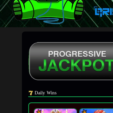
Daily Wins