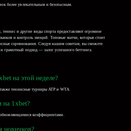
вок более увлекательным и безопасным.
, теннис и другие виды спорта предоставляют огромное
ынков и контроль эмоций. Топовые матчи, которые стоит
исные соревнования. Следуя нашим советам, вы сможете
ь и грамотный подход — залог успешного беттинга.
bet на этой неделе?
 также теннисные турниры ATP и WTA.
 на 1xbet?
 с обновляющимися коэффициентами.
я новичков?