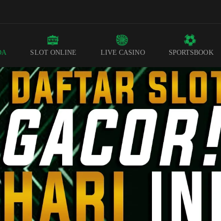
DA
SLOT ONLINE
LIVE CASINO
SPORTSBOOK