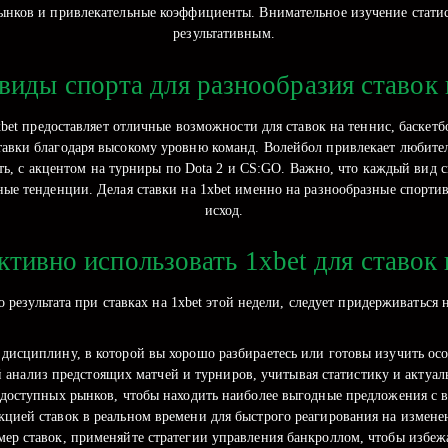
рынков и привлекательные коэффициенты. Внимательное изучение статис
результативным.
виды спорта для разнообразия ставок 
et предоставляет отличные возможности для ставок на теннис, баскетб
авки благодаря высокому уровню команд. Волейбол привлекает любител
ть, с акцентом на турниры по Dota 2 и CS:GO. Важно, что каждый вид с
ые тенденции. Делая ставки на 1xbet именно на разнообразные спор
исход.
тивно использовать 1xbet для ставок
 результата при ставках на 1xbet этой недели, следует придерживаться
дисциплину, в которой вы хорошо разбираетесь или готовы изучить ос
 анализ предстоящих матчей и турниров, учитывая статистику и актуа
 доступных рынков, чтобы находить наиболее выгодные предложения с
цией ставок в реальном времени для быстрого реагирования на измене
мер ставок, применяйте стратегии управления банкроллом, чтобы избеж