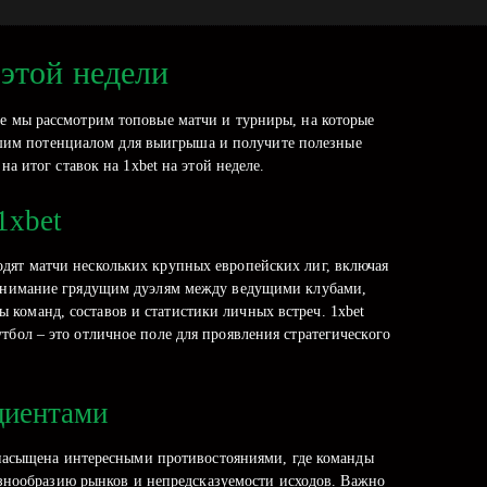
 этой недели
ье мы рассмотрим топовые матчи и турниры, на которые
льшим потенциалом для выигрыша и получите полезные
 итог ставок на 1xbet на этой неделе.
1xbet
дят матчи нескольких крупных европейских лиг, включая
 внимание грядущим дуэлям между ведущими клубами,
команд, составов и статистики личных встреч. 1xbet
тбол – это отличное поле для проявления стратегического
циентами
насыщена интересными противостояниями, где команды
азнообразию рынков и непредсказуемости исходов. Важно