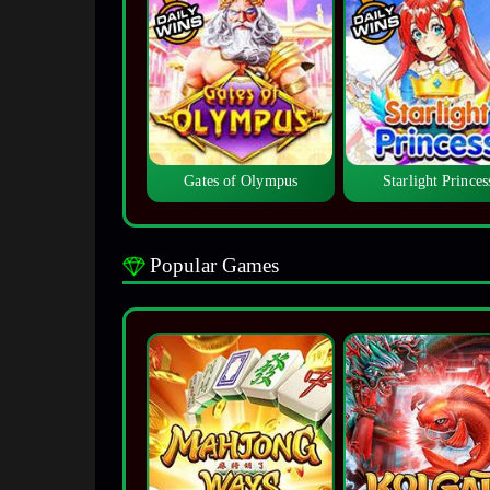
Gates of Olympus
Starlight Princes
Popular Games