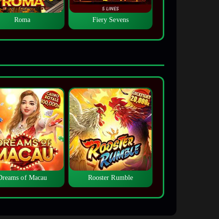
Roma
Fiery Sevens
Dreams of Macau
Rooster Rumble