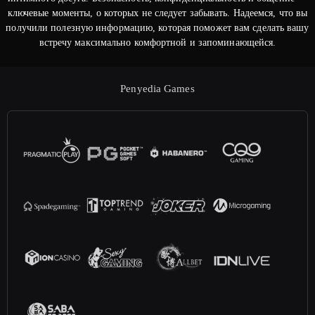
ключевые моменты, о которых не следует забывать. Надеемся, что вы
получили полезную информацию, которая поможет вам сделать вашу
встречу максимально комфортной и запоминающейся.
Penyedia Games