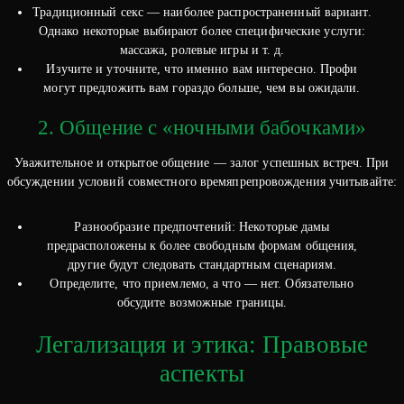
Традиционный секс — наиболее распространенный вариант.
Однако некоторые выбирают более специфические услуги:
массажа, ролевые игры и т. д.
Изучите и уточните, что именно вам интересно. Профи
могут предложить вам гораздо больше, чем вы ожидали.
2. Общение с «ночными бабочками»
Уважительное и открытое общение — залог успешных встреч. При
обсуждении условий совместного времяпрепровождения учитывайте:
Разнообразие предпочтений: Некоторые дамы
предрасположены к более свободным формам общения,
другие будут следовать стандартным сценариям.
Определите, что приемлемо, а что — нет. Обязательно
обсудите возможные границы.
Легализация и этика: Правовые
аспекты