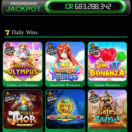
Daily Wins
Gates of Olympus
Starlight Princess
Sweet Bonanza