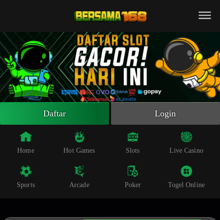
Beranda
Slot Online
Live Casino
Sportsbook
Arcade
Togel Online
Daftar
Login
Poker
Whatsapp
Home
Hot Games
Slots
Live Casino
Telegram
Sports
Arcade
Poker
Togel Online
Livechat