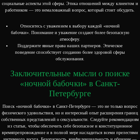
социальные аспекты этой сферы. Этика отношений между клиентом и
работником — это немаловажный вопрос, который стоит обсудить.
Относитесь с уважением к выбору каждой «ночной
бабочки». Понимание и уважение создают более безопасную
атмосферу.
Поддержите явные права наших партнеров. Этическое
поведение способствует созданию более здоровой сферы
обслуживания.
Заключительные мысли о поиске
«ночной бабочки» в Санкт-
Петербурге
Поиск «ночной бабочки» в Санкт-Петербурге — это не только вопрос
физического удовольствия, но и интересный опыт расширения границ
собственных представлений о сексуальности. Следуйте рекомендациям
из статьи, чтобы обеспечить себе безопасное и конституционное
времяпрепровождение и в полной мере насладиться всеми прелестями
интимного досуга. Безопасность, конфиденциальность и общение —