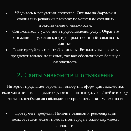
Убедитесь в репутации агентства. Отзывы на форумах и
специализированных ресурсах помогут вам составить
представление о надежности.
Ознакомьтесь с условиями предоставления услуг. Обратите
внимание на условия конфиденциальности и безопасность
данных.
Поинтересуйтесь о способах оплаты. Безналичные расчеты
предпочтительнее наличных, так как обеспечивают большую
безопасность.
2. Сайты знакомств и объявления
Интернет предлагает огромный выбор платформ для знакомства,
включая и те, что специализируются на интим-досуге. Имейте в виду,
что здесь необходимо соблюдать осторожность и внимательность.
Проверяйте профили. Наличие отзывов и рекомендаций
пользователей может помочь подтвердить благонадежность
личности.