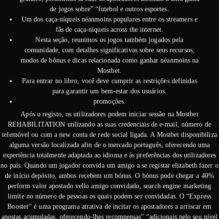
de jogos sobre” “futebol e outros esportes.
Um dos caça-níqueis néanmoins populares entre os streamers e
fãs de caça-níqueis across the internet.
Nesta seção, reunimos os jogos também jogados pela
comunidade, com detalhes significativas sobre seus recursos,
modos de bônus e dicas relacionada como ganhar néanmoins na
Mostbet.
Para entrar no libro, você deve cumprir as restrições definidas
para garantir um bem-estar dos usuários.
promoções.
Após u registo, os utilizadores podem iniciar sessão na Mostbet
REHABILITATION utilizando as suas credenciais de e-mail, número de
telemóvel ou com a new conta de rede social ligada. A Mostbet disponibiliza
alguma versão localizada afin de o mercado português, oferecendo uma
experiência totalmente adaptada ao idioma e às preferências dos utilizadores
no país. Quando um jogador convida um amigo a se registar elizabeth fazer o
de início depósito, ambos recebem um bónus. O bónus pode chegar a 40%
perform valor apostado vello amigo convidado, search engine marketing
limite no número de pessoas os quais podem ser convidadas. O “Express
Booster” é uma programa atrativa de incitar os apostadores a arriscar em
apostas acumuladas, oferecendo-lhes recompensas” “adicionais pelo seu nível