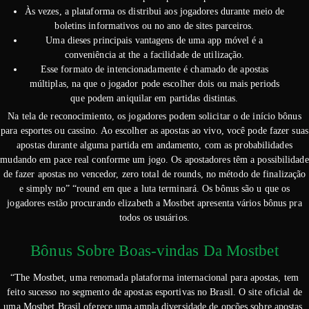
Às vezes, a plataforma os distribui aos jogadores durante meio de
boletins informativos ou no ano de sites parceiros.
Uma dieses principais vantagens de uma app móvel é a
conveniência at the a facilidade de utilização.
Esse formato de intencionadamente é chamado de apostas
múltiplas, na que o jogador pode escolher dois ou mais periods
que podem aniquilar em partidas distintas.
Na tela de reconocimiento, os jogadores podem solicitar o de início bônus
para esportes ou cassino. Ao escolher as apostas ao vivo, você pode fazer suas
apostas durante alguma partida em andamento, com as probabilidades
mudando em pace real conforme um jogo. Os apostadores têm a possibilidade
de fazer apostas no vencedor, zero total de rounds, no método de finalização
e simply no” “round em que a luta terminará. Os bônus são u que os
jogadores estão procurando elizabeth a Mostbet apresenta vários bônus pra
todos os usuários.
Bônus Sobre Boas-vindas Da Mostbet
“The Mostbet, uma renomada plataforma internacional para apostas, tem
feito sucesso no segmento de apostas esportivas no Brasil. O site oficial de
uma Mostbet Brasil oferece uma ampla diversidade de opções sobre apostas,