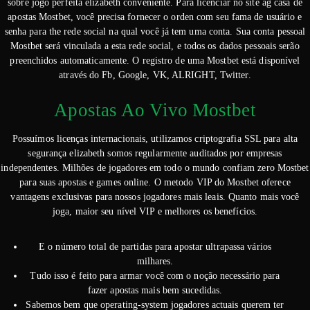
sobre jogo perfeita elizabeth conveniente. Para licenciar no site ag casa de
apostas Mostbet, você precisa fornecer o orden com seu fama de usuário e
senha para the rede social na qual você já tem uma conta. Sua conta pessoal
Mostbet será vinculada a esta rede social, e todos os dados pessoais serão
preenchidos automaticamente. O registro de uma Mostbet está disponível
através do Fb, Google, VK, ALRIGHT, Twitter.
Apostas Ao Vivo Mostbet
Possuímos licenças internacionais, utilizamos criptografia SSL para alta
segurança elizabeth somos regularmente auditados por empresas
independentes. Milhões de jogadores em todo o mundo confiam zero Mostbet
para suas apostas e games online. O metodo VIP do Mostbet oferece
vantagens exclusivas para nossos jogadores mais leais. Quanto mais você
joga, maior seu nível VIP e melhores os benefícios.
E o número total de partidas para apostar ultrapassa vários
milhares.
Tudo isso é feito para armar você com o noção necessário para
fazer apostas mais bem sucedidas.
Sabemos bem que operating-system jogadores actuais querem ter