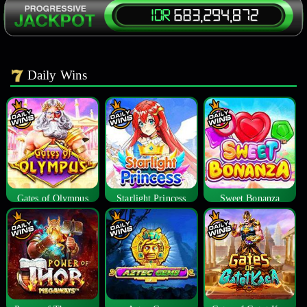
Daily Wins
Gates of Olympus
Starlight Princess
Sweet Bonanza