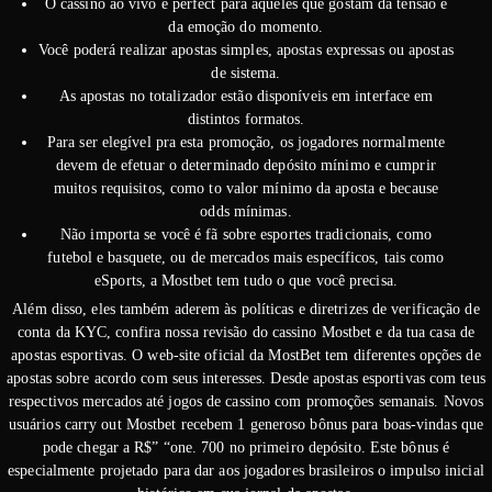
O cassino ao vivo é perfect para aqueles que gostam da tensão e
da emoção do momento.
Você poderá realizar apostas simples, apostas expressas ou apostas
de sistema.
As apostas no totalizador estão disponíveis em interface em
distintos formatos.
Para ser elegível pra esta promoção, os jogadores normalmente
devem de efetuar o determinado depósito mínimo e cumprir
muitos requisitos, como to valor mínimo da aposta e because
odds mínimas.
Não importa se você é fã sobre esportes tradicionais, como
futebol e basquete, ou de mercados mais específicos, tais como
eSports, a Mostbet tem tudo o que você precisa.
Além disso, eles também aderem às políticas e diretrizes de verificação de
conta da KYC, confira nossa revisão do cassino Mostbet e da tua casa de
apostas esportivas. O web-site oficial da MostBet tem diferentes opções de
apostas sobre acordo com seus interesses. Desde apostas esportivas com teus
respectivos mercados até jogos de cassino com promoções semanais. Novos
usuários carry out Mostbet recebem 1 generoso bônus para boas-vindas que
pode chegar a R$” “one. 700 no primeiro depósito. Este bônus é
especialmente projetado para dar aos jogadores brasileiros o impulso inicial