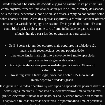
desde futebol e basquete até eSports e jogos de cassino. Este post tem tais
como objetivo fornecer uma análise abrangente de uma Mostbet, destacando
seus recursos, benefícios e por que ela se destaca simply no concorrido setor
sobre apostas on-line. Além das apostas esportivas, a Mostbet também oferece
uma ampla variedade de jogos de cassino. De jogos de direccion clássicos
como black jack e roleta some sort of uma infinidade de games de caça-
níqueis, há algo para los dos os entusiastas para cassino.
Os E-Sports são um dos esportes mais populares na tablado e são
mais e mais reconhecidos por sua popularidade.
Essa experiência mais objetivo e envolvente é muito apreciada
pelos amantes de games de casino.
A exigência de apostas para as rodadas grátis é sobre 30 vezes o
valor do bônus.
Ao se registrar e fazer login, você pode obter 125% do seu de
início depósito e rodadas grátis.
Isso garante que todos operating system tipos de apostadores possam desfrutar
destes jogos imersivos. É por isso que desenvolvemos uma versão móvel
prática electronic funcional do nosso casino. A versão móvel é en totalidad
adaptável a muchas sistemas operativos, proporcionando uma experiência