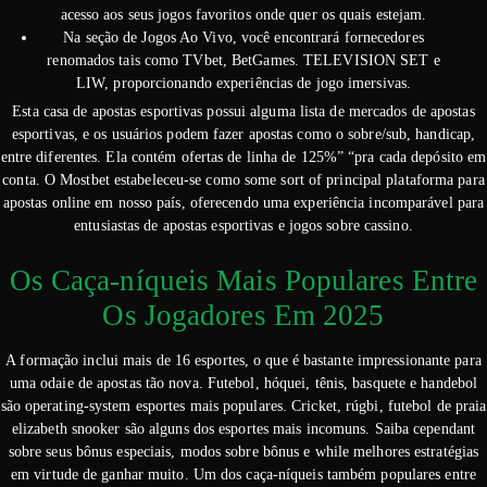
acesso aos seus jogos favoritos onde quer os quais estejam.
Na seção de Jogos Ao Vivo, você encontrará fornecedores
renomados tais como TVbet, BetGames. TELEVISION SET e
LIW, proporcionando experiências de jogo imersivas.
Esta casa de apostas esportivas possui alguma lista de mercados de apostas
esportivas, e os usuários podem fazer apostas como o sobre/sub, handicap,
entre diferentes. Ela contém ofertas de linha de 125%” “pra cada depósito em
conta. O Mostbet estabeleceu-se como some sort of principal plataforma para
apostas online em nosso país, oferecendo uma experiência incomparável para
entusiastas de apostas esportivas e jogos sobre cassino.
Os Caça-níqueis Mais Populares Entre
Os Jogadores Em 2025
A formação inclui mais de 16 esportes, o que é bastante impressionante para
uma odaie de apostas tão nova. Futebol, hóquei, tênis, basquete e handebol
são operating-system esportes mais populares. Cricket, rúgbi, futebol de praia
elizabeth snooker são alguns dos esportes mais incomuns. Saiba cependant
sobre seus bônus especiais, modos sobre bônus e while melhores estratégias
em virtude de ganhar muito. Um dos caça-níqueis também populares entre