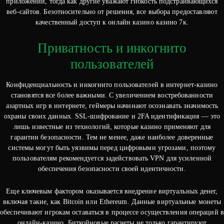
приложений, тогда как другие уважают гибкость подстраивающихся
веб-сайтов. Безотносительно от решения, все выбора предоставляют
качественный доступ к онлайн казино казино 7к.
Приватность и инкогнито
пользователей
Конфиденциальность и инкогнито пользователей в интернет-казино
становятся все более важными. С увеличением востребованности
азартных игр в интернете, геймеры начинают осознавать значимость
охраны своих данных. SSL-шифрование и 2FA идентификация — это
лишь известные из технологий, которые казино применяют для
гарантии безопасности. Тем не менее, даже наиболее доверенные
системы могут быть уязвимы перед цифровыми угрозами, поэтому
пользователям рекомендуется задействовать VPN для усиленной
обеспечения безопасности своей идентичности.
Еще ключевым фактором оказывается внедрение виртуальных денег,
включая такие, как Bitcoin или Ethereum. Данные виртуальные монеты
обеспечивают игрокам оставаться в процессе осуществления операций в
онлайн-казино. Биткойновые расчеты не только гарантируют