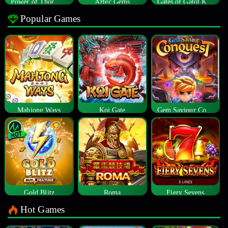
Power of Thor Megaways
Aztec Gems
Gates of Gatot Kaca
Popular Games
Mahjong Ways
Koi Gate
Gem Saviour Conquest
Gold Blitz
Roma
Fiery Sevens
Hot Games