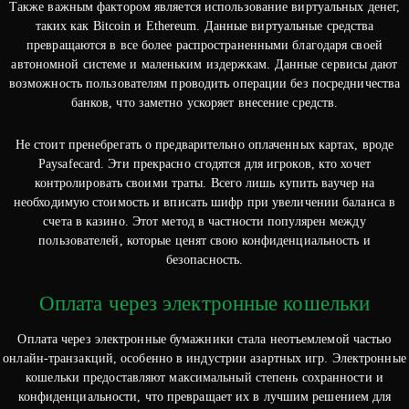
Также важным фактором является использование виртуальных денег,
таких как Bitcoin и Ethereum. Данные виртуальные средства
превращаются в все более распространенными благодаря своей
автономной системе и маленьким издержкам. Данные сервисы дают
возможность пользователям проводить операции без посредничества
банков, что заметно ускоряет внесение средств.
Не стоит пренебрегать о предварительно оплаченных картах, вроде
Paysafecard. Эти прекрасно сгодятся для игроков, кто хочет
контролировать своими траты. Всего лишь купить ваучер на
необходимую стоимость и вписать шифр при увеличении баланса в
счета в казино. Этот метод в частности популярен между
пользователей, которые ценят свою конфиденциальность и
безопасность.
Оплата через электронные кошельки
Оплата через электронные бумажники стала неотъемлемой частью
онлайн-транзакций, особенно в индустрии азартных игр. Электронные
кошельки предоставляют максимальный степень сохранности и
конфиденциальности, что превращает их в лучшим решением для