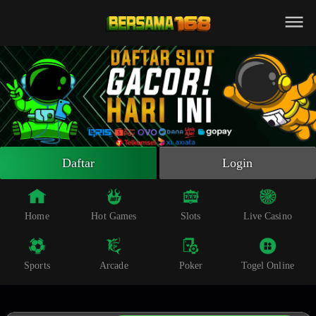
Beranda
Slot Online
Live Casino
Sportsbook
Arcade
Togel Online
Daftar
Login
Poker
Whatsapp
Home
Hot Games
Slots
Live Casino
Telegram
Sports
Arcade
Poker
Togel Online
Livechat