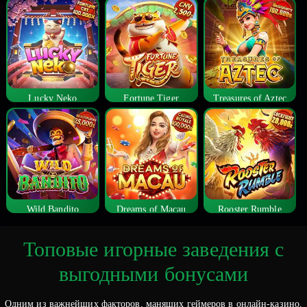
Lucky Neko
Fortune Tiger
Treasures of Aztec
Wild Bandito
Dreams of Macau
Rooster Rumble
Топовые игорные заведения с
выгодными бонусами
Одним из важнейших факторов, манящих геймеров в онлайн-казино,