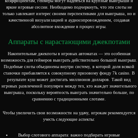
коэффициентам, геймеры могут надеяться на крупные выигрыши и
яркие игровые сессии. Необходимо подчеркнуть, что эти слоты не
только завлекают интерес своими перспективами для выигрыша, но и
качественной визуализацией и аудиосопровождением, создавая
абсолютное вхождение в процесс игры.
Аппараты с нарастающими джекпотами
Накопительные джекпоты в игровых автоматах — это особенная
возможность для геймеров выиграть действительно большой выигрыш.
Подобные слоты объединены внутри систему, в которой доля всякой
ставочки прибавляется к совокупному призовому фонду 7k casino. В
результате куш может достигать миллионов долларов. Такой вид
игровых развлечений популярен между тех, кто жаждет значительного
выигрыша, поскольку вероятность выиграть значительно больше, по
сравнению с традиционными слотами.
Чтобы увеличить свои возможности на удачу, игрокам рекомендуется
учесть следующие аспекты:
Выбор слотового аппарата: важно подбирать игровые