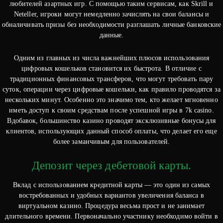
любителей азартных игр. С помощью таким сервисам, как Skrill и
Neteller, игроки могут немедленно зачислять на свои балансы и
обналичивать призы без необходимости разглашать личные банковские
данные.
Одним из главных из числа важнейших плюсов использования
цифровых кошельков становится их быстрота. В отличие с
традиционных финансовых трансферов, что могут требовать пару
суток, операции через цифровые кошельки, как правило проводятся за
нескольких минут. Особенно это значимо тем, кто желает мгновенно
иметь доступ к своим средствам после успешной игры в 7k casino.
Вдобавок, большинство казино проводят эксклюзивные бонусы для
клиентов, использующих данный способ оплаты, что делает его еще
более заманчивым для пользователей.
Депозит через дебетовой карты.
Вклад с использованием кредитной карты — это один из самых
востребованных и удобных вариантов увеличения баланса в
виртуальном казино. Процедура весьма прост и не занимает
длительного времени. Первоначально участнику необходимо войти в