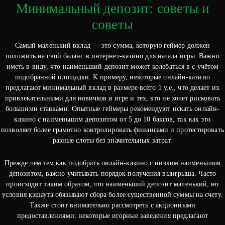
Минимальный депозит: советы и
советы
Самый маленький вклад — это сумма, которую геймер должен
положить на свой баланс в интернет-казино для начала игры. Важно
иметь в виду, что наименьший депозит может колебаться в с учётом
подобранной площадки. К примеру, некоторые онлайн-казино
предлагают минимальный вклад в размере всего 1 у.е., что делает их
привлекательными для новичков в игре и тех, кто не хочет рисковать
большими ставками. Опытные геймеры рекомендуют искать онлайн-
казино с наименьшим депозитом от 5 до 10 баксов, так как это
позволяет более грамотно контролировать финансами и протестировать
разные слоты без значительных затрат.
Прежде чем тем как подобрать онлайн-казино с низким наименьшим
депозитом, важно учитывать порядок получения выигрыша. Часто
происходит таким образом, что наименьший депозит маленький, но
условия кэшаута обязывают сбора более существенной суммы на счету.
Также стоит внимательно рассмотреть с акционными
предоставлениями: некоторые игорные заведения предлагают