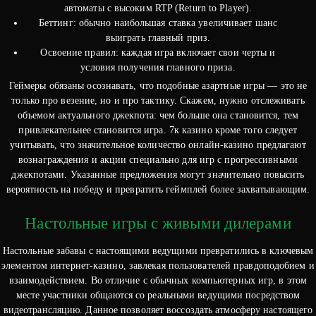
автоматы с высоким RTP (Return to Player).
Беттинг: обычно наибольшая ставка увеличивает шанс
выиграть главный приз.
Освоение правил: каждая игра включает свои черты и
условия получения главного приза.
Геймеры обязаны осознавать, что подобные азартные игры — это не
только про везение, но и про тактику. Скажем, нужно отслеживать
объемом актуального джекпота: чем больше она становится, тем
привлекательнее становится игра. 7к казино кроме того следует
учитывать, что значительное количество онлайн-казино предлагают
вознаграждения и акции специально для игр с прогрессивными
джекпотами. Указанные предложения могут значительно повысить
вероятность на победу и превратить геймплей более захватывающим.
Настольные игры с живыми дилерами
Настольные забавы с настоящими ведущими превратились в ключевым
элементом интернет-казино, завлекая пользователей правдоподобием и
взаимодействием. Во отличие с обычных компьютерных игр, в этом
месте участники общаются со реальными ведущими посредством
видеотрансляцию. Данное позволяет воссоздать атмосферу настоящего