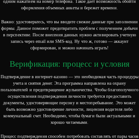
одним нажатием на номер телефона. Такое дает возможность обойти
оформления объемных анкеты и бережет времени.
Важно: удостоверьтесь, что вы вводите свежие данные при заполнении
формы. Данное поможет предотвратить проблем с получением добычи
в перспективе. После внесения данных нужно активировать учетную
запись через email или SMS-код. Ну что ж, готово — аккаунт
сформирован, и можно начинать играть!
Верификация: процесс и условия
Подтверждение в интернет-казино — это необходимая часть процедуры
учета и снятия денег. Эта программа направлена на охрану
пользователей и предотвращение жульничества. Чтобы благополучного
осуществления подтверждения личности требуется предоставить
документы, удостоверяющие персону и местопребывание. Это может
быть возможно удостоверение личности, лицензия водителя либо
коммунальный счет. Необходимо, чтобы бумаги были актуальными и
хорошо читаемыми.
Процесс подтверждения способен потребовать составлять от пары часов