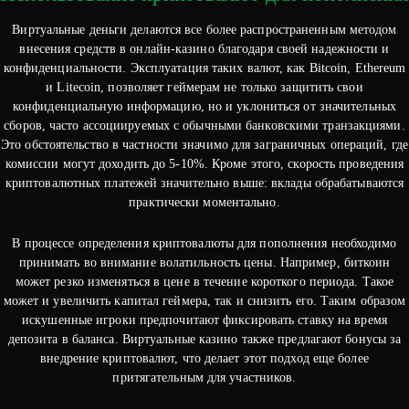
Виртуальные деньги делаются все более распространенным методом
внесения средств в онлайн-казино благодаря своей надежности и
конфиденциальности. Эксплуатация таких валют, как Bitcoin, Ethereum
и Litecoin, позволяет геймерам не только защитить свои
конфиденциальную информацию, но и уклониться от значительных
сборов, часто ассоциируемых с обычными банковскими транзакциями.
Это обстоятельство в частности значимо для заграничных операций, где
комиссии могут доходить до 5-10%. Кроме этого, скорость проведения
криптовалютных платежей значительно выше: вклады обрабатываются
практически моментально.
В процессе определения криптовалюты для пополнения необходимо
принимать во внимание волатильность цены. Например, биткоин
может резко изменяться в цене в течение короткого периода. Такое
может и увеличить капитал геймера, так и снизить его. Таким образом
искушенные игроки предпочитают фиксировать ставку на время
депозита в баланса. Виртуальные казино также предлагают бонусы за
внедрение криптовалют, что делает этот подход еще более
притягательным для участников.