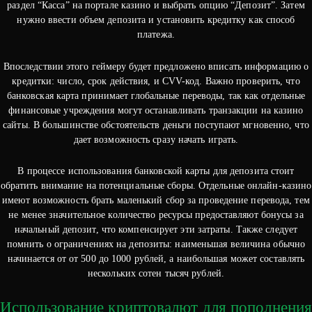
раздел “Касса” на портале казино и выбрать опцию “Депозит”. Затем
нужно ввести объем депозита и установить кредитку как способ
платежа.
Впоследствии этого геймеру будет предложено вписать информацию о
кредитки: число, срок действия, и CVV-код. Важно проверить, что
банковская карта принимает глобальные переводы, так как отдельные
финансовые учреждения могут останавливать транзакции на казино
сайты. В большинстве обстоятельств деньги поступают мгновенно, что
дает возможность сразу начать играть.
В процессе использования банковской карты для депозита стоит
обратить внимание на потенциальные сборы. Отдельные онлайн-казино
имеют возможность брать маленький сбор за проведение перевода, тем
не менее значительное количество ресурсы предоставляют бонусы за
начальный депозит, что компенсирует эти затраты. Также следует
помнить о ограничениях на депозиты: наименьшая величина обычно
начинается от от 500 до 1000 рублей, а наибольшая может составлять
нескольких сотен тысяч рублей.
Использование криптовалют для пополнения