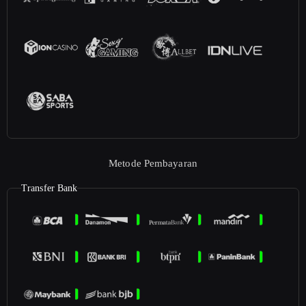
Metode Pembayaran
Transfer Bank