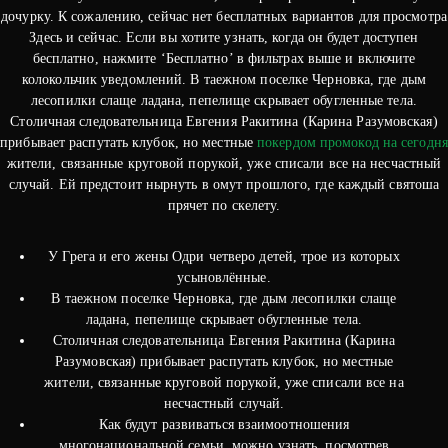
дочурку. К сожалению, сейчас нет бесплатных вариантов для просмотра
Здесь и сейчас. Если вы хотите узнать, когда он будет доступен
бесплатно, нажмите ‘Бесплатно’ в фильтрах выше и включите
колокольчик уведомлений. В таежном поселке Черновка, где дым
лесопилки слаще ладана, пепелище скрывает обугленные тела.
Столичная следовательница Евгения Ракитина (Карина Разумовская)
прибывает распутать клубок, но местные
покердом промокод на сегодня
жители, связанные круговой порукой, уже списали все на несчастный
случай. Ей предстоит нырнуть в омут прошлого, где каждый святоша
прячет по скелету.
У Грега и его жены Одри четверо детей, трое из которых
усыновлённые.
В таежном поселке Черновка, где дым лесопилки слаще
ладана, пепелище скрывает обугленные тела.
Столичная следовательница Евгения Ракитина (Карина
Разумовская) прибывает распутать клубок, но местные
жители, связанные круговой порукой, уже списали все на
несчастный случай.
Как будут развиваться взаимоотношения
многонациональной семьи, можно узнать, посмотрев