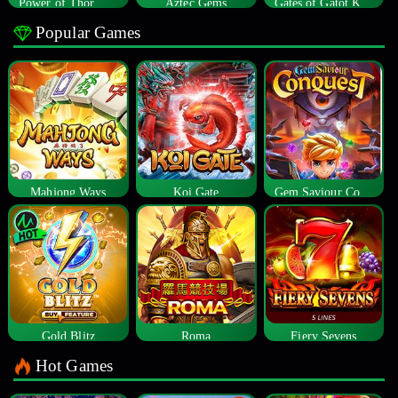
Power of Thor Megaways
Aztec Gems
Gates of Gatot Kaca
Popular Games
Mahjong Ways
Koi Gate
Gem Saviour Conquest
Gold Blitz
Roma
Fiery Sevens
Hot Games